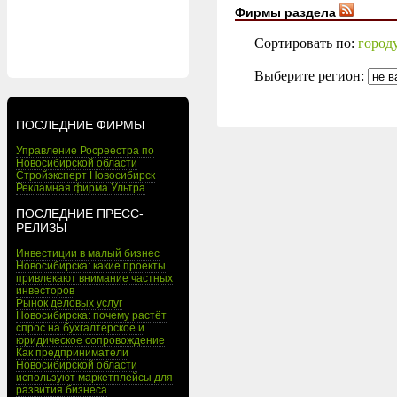
Фирмы раздела
Сортировать по:
город
Выберите регион:
ПОСЛЕДНИЕ ФИРМЫ
Управление Росреестра по
Новосибирской области
Стройэксперт Новосибирск
Рекламная фирма Ультра
ПОСЛЕДНИЕ ПРЕСС-
РЕЛИЗЫ
Инвестиции в малый бизнес
Новосибирска: какие проекты
привлекают внимание частных
инвесторов
Рынок деловых услуг
Новосибирска: почему растёт
спрос на бухгалтерское и
юридическое сопровождение
Как предприниматели
Новосибирской области
используют маркетплейсы для
развития бизнеса