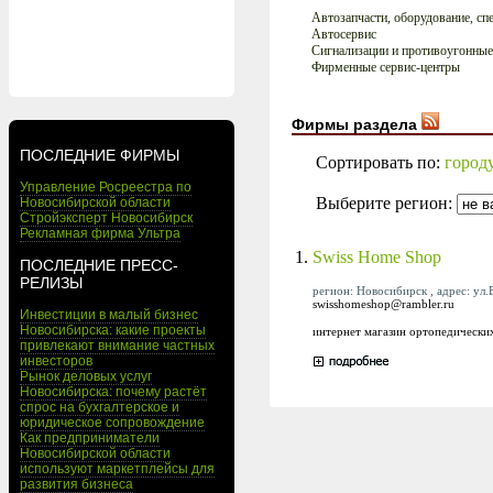
Автозапчасти, оборудование, сп
Автосервис
Сигнализации и противоугонные
Фирменные сервис-центры
Фирмы раздела
ПОСЛЕДНИЕ ФИРМЫ
Сортировать по:
город
Управление Росреестра по
Выберите регион:
Новосибирской области
Стройэксперт Новосибирск
Рекламная фирма Ультра
1.
Swiss Home Shop
ПОСЛЕДНИЕ ПРЕСС-
РЕЛИЗЫ
регион: Новосибирск , адрес: ул.
swisshomeshop@rambler.ru
Инвестиции в малый бизнес
Новосибирска: какие проекты
интернет магазин ортопедически
привлекают внимание частных
инвесторов
Рынок деловых услуг
Новосибирска: почему растёт
спрос на бухгалтерское и
юридическое сопровождение
Как предприниматели
Новосибирской области
используют маркетплейсы для
развития бизнеса