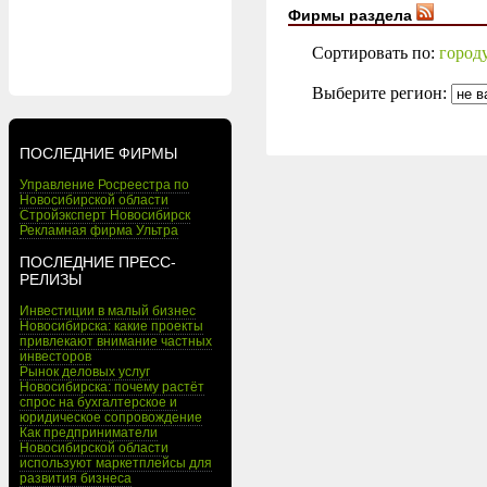
Фирмы раздела
Сортировать по:
город
Выберите регион:
ПОСЛЕДНИЕ ФИРМЫ
Управление Росреестра по
Новосибирской области
Стройэксперт Новосибирск
Рекламная фирма Ультра
ПОСЛЕДНИЕ ПРЕСС-
РЕЛИЗЫ
Инвестиции в малый бизнес
Новосибирска: какие проекты
привлекают внимание частных
инвесторов
Рынок деловых услуг
Новосибирска: почему растёт
спрос на бухгалтерское и
юридическое сопровождение
Как предприниматели
Новосибирской области
используют маркетплейсы для
развития бизнеса