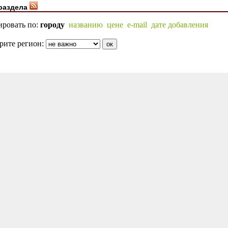
раздела
ировать по:
городу
названию
цене
e-mail
дате добавления
рите регион: