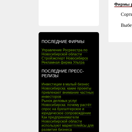
Фирмы 
Сорт
Выбе
ПОСЛЕДНИЕ ФИРМЫ
Управление Росреестра по
Новосибирской области
Стройэксперт Новосибирск
Рекламная фирма Ультра
ПОСЛЕДНИЕ ПРЕСС-
РЕЛИЗЫ
Инвестиции в малый бизнес
Новосибирска: какие проекты
привлекают внимание частных
инвесторов
Рынок деловых услуг
Новосибирска: почему растёт
спрос на бухгалтерское и
юридическое сопровождение
Как предприниматели
Новосибирской области
используют маркетплейсы для
развития бизнеса