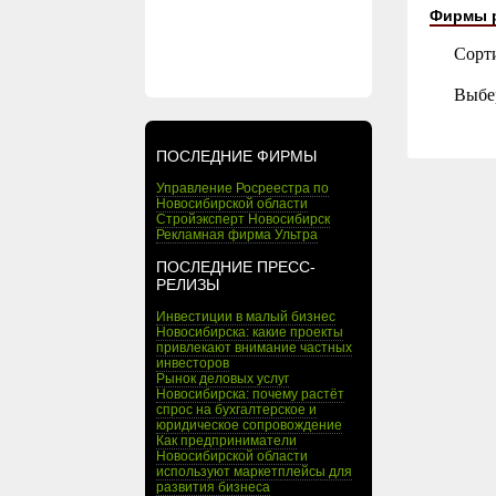
Фирмы 
Сорт
Выбе
ПОСЛЕДНИЕ ФИРМЫ
Управление Росреестра по
Новосибирской области
Стройэксперт Новосибирск
Рекламная фирма Ультра
ПОСЛЕДНИЕ ПРЕСС-
РЕЛИЗЫ
Инвестиции в малый бизнес
Новосибирска: какие проекты
привлекают внимание частных
инвесторов
Рынок деловых услуг
Новосибирска: почему растёт
спрос на бухгалтерское и
юридическое сопровождение
Как предприниматели
Новосибирской области
используют маркетплейсы для
развития бизнеса