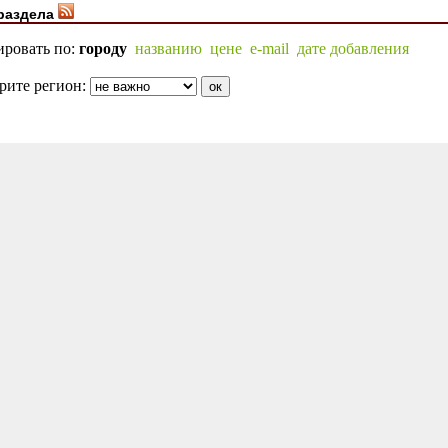
раздела
ировать по:
городу
названию
цене
e-mail
дате добавления
рите регион: