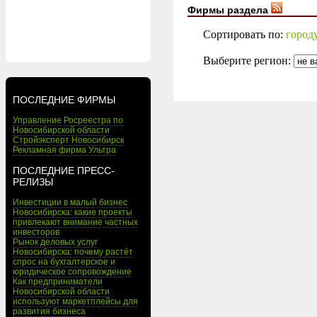
Фирмы раздела
Сортировать по:
город
Выберите регион:
ПОСЛЕДНИЕ ФИРМЫ
Управление Росреестра по
Новосибирской области
Стройэксперт Новосибирск
Рекламная фирма Ультра
ПОСЛЕДНИЕ ПРЕСС-
РЕЛИЗЫ
Инвестиции в малый бизнес
Новосибирска: какие проекты
привлекают внимание частных
инвесторов
Рынок деловых услуг
Новосибирска: почему растёт
спрос на бухгалтерское и
юридическое сопровождение
Как предприниматели
Новосибирской области
используют маркетплейсы для
развития бизнеса