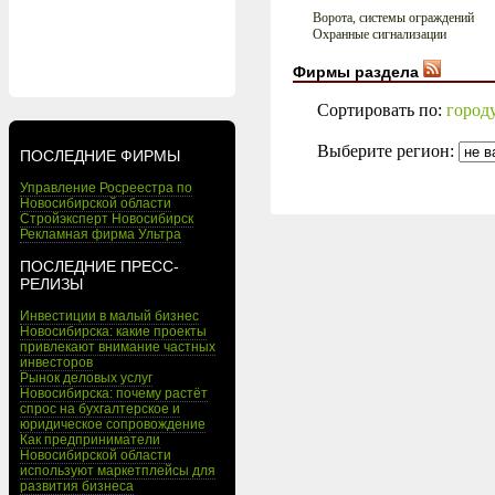
Ворота, системы ограждений
Охранные сигнализации
Фирмы раздела
Сортировать по:
город
Выберите регион:
ПОСЛЕДНИЕ ФИРМЫ
Управление Росреестра по
Новосибирской области
Стройэксперт Новосибирск
Рекламная фирма Ультра
ПОСЛЕДНИЕ ПРЕСС-
РЕЛИЗЫ
Инвестиции в малый бизнес
Новосибирска: какие проекты
привлекают внимание частных
инвесторов
Рынок деловых услуг
Новосибирска: почему растёт
спрос на бухгалтерское и
юридическое сопровождение
Как предприниматели
Новосибирской области
используют маркетплейсы для
развития бизнеса