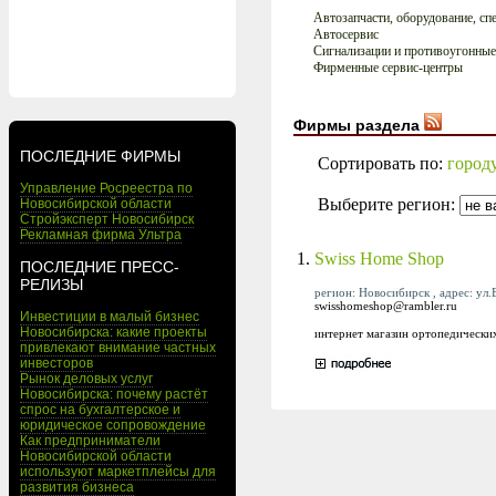
Автозапчасти, оборудование, сп
Автосервис
Сигнализации и противоугонные
Фирменные сервис-центры
Фирмы раздела
ПОСЛЕДНИЕ ФИРМЫ
Сортировать по:
город
Управление Росреестра по
Выберите регион:
Новосибирской области
Стройэксперт Новосибирск
Рекламная фирма Ультра
1.
Swiss Home Shop
ПОСЛЕДНИЕ ПРЕСС-
РЕЛИЗЫ
регион: Новосибирск , адрес: ул.
swisshomeshop@rambler.ru
Инвестиции в малый бизнес
Новосибирска: какие проекты
интернет магазин ортопедически
привлекают внимание частных
инвесторов
Рынок деловых услуг
Новосибирска: почему растёт
спрос на бухгалтерское и
юридическое сопровождение
Как предприниматели
Новосибирской области
используют маркетплейсы для
развития бизнеса