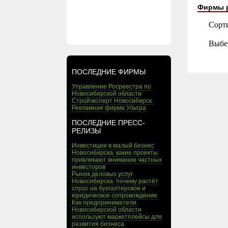
Фирмы 
Сорт
Выбе
ПОСЛЕДНИЕ ФИРМЫ
Управление Росреестра по
Новосибирской области
Стройэксперт Новосибирск
Рекламная фирма Ультра
ПОСЛЕДНИЕ ПРЕСС-
РЕЛИЗЫ
Инвестиции в малый бизнес
Новосибирска: какие проекты
привлекают внимание частных
инвесторов
Рынок деловых услуг
Новосибирска: почему растёт
спрос на бухгалтерское и
юридическое сопровождение
Как предприниматели
Новосибирской области
используют маркетплейсы для
развития бизнеса