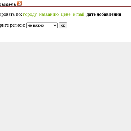
раздела
ировать по:
городу
названию
цене
e-mail
дате добавления
рите регион: