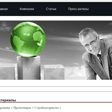
авная
Компании
Статьи
Пресс-релизы
атериалы
траница
Промтовары
Стройматериалы