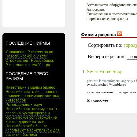
Автозапчасти, оборудование, сп
Автосервис
Сигнализации и противоугонные
Фирменные сервис-центры
Фирмы раздела
ПОСЛЕДНИЕ ФИРМЫ
Сортировать по:
город
Управление Росреестра по
Выберите регион:
Новосибирской области
Стройэксперт Новосибирск
Рекламная фирма Ультра
1.
Swiss Home Shop
ПОСЛЕДНИЕ ПРЕСС-
РЕЛИЗЫ
регион: Новосибирск , адрес: ул.
swisshomeshop@rambler.ru
Инвестиции в малый бизнес
Новосибирска: какие проекты
интернет магазин ортопедически
привлекают внимание частных
инвесторов
Рынок деловых услуг
Новосибирска: почему растёт
спрос на бухгалтерское и
юридическое сопровождение
Как предприниматели
Новосибирской области
используют маркетплейсы для
развития бизнеса