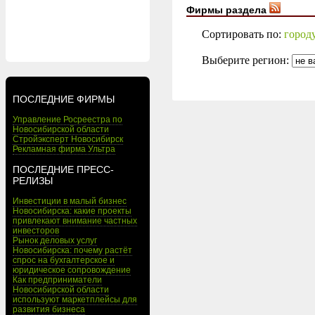
Фирмы раздела
Сортировать по:
город
Выберите регион:
ПОСЛЕДНИЕ ФИРМЫ
Управление Росреестра по
Новосибирской области
Стройэксперт Новосибирск
Рекламная фирма Ультра
ПОСЛЕДНИЕ ПРЕСС-
РЕЛИЗЫ
Инвестиции в малый бизнес
Новосибирска: какие проекты
привлекают внимание частных
инвесторов
Рынок деловых услуг
Новосибирска: почему растёт
спрос на бухгалтерское и
юридическое сопровождение
Как предприниматели
Новосибирской области
используют маркетплейсы для
развития бизнеса