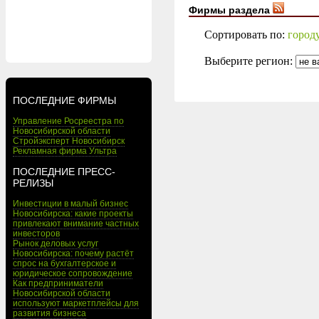
Фирмы раздела
Сортировать по:
город
Выберите регион:
ПОСЛЕДНИЕ ФИРМЫ
Управление Росреестра по
Новосибирской области
Стройэксперт Новосибирск
Рекламная фирма Ультра
ПОСЛЕДНИЕ ПРЕСС-
РЕЛИЗЫ
Инвестиции в малый бизнес
Новосибирска: какие проекты
привлекают внимание частных
инвесторов
Рынок деловых услуг
Новосибирска: почему растёт
спрос на бухгалтерское и
юридическое сопровождение
Как предприниматели
Новосибирской области
используют маркетплейсы для
развития бизнеса