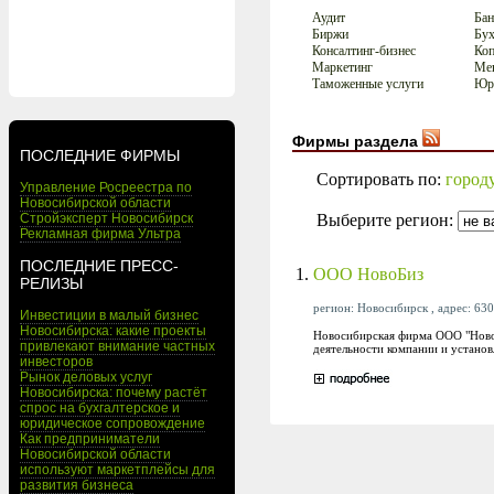
Аудит
Бан
Биржи
Бух
Консалтинг-бизнес
Коп
Маркетинг
Мен
Таможенные услуги
Юри
Фирмы раздела
ПОСЛЕДНИЕ ФИРМЫ
Сортировать по:
город
Управление Росреестра по
Новосибирской области
Выберите регион:
Стройэксперт Новосибирск
Рекламная фирма Ультра
ПОСЛЕДНИЕ ПРЕСС-
1.
ООО НовоБиз
РЕЛИЗЫ
регион: Новосибирск , адрес: 630
Инвестиции в малый бизнес
Новосибирска: какие проекты
Новосибирская фирма ООО "НовоБ
привлекают внимание частных
деятельности компании и установ
инвесторов
Рынок деловых услуг
Новосибирска: почему растёт
спрос на бухгалтерское и
юридическое сопровождение
Как предприниматели
Новосибирской области
используют маркетплейсы для
развития бизнеса