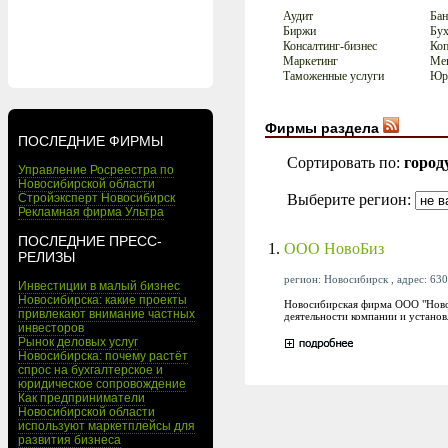
Аудит
Бан
Биржи
Бух
Консалтинг-бизнес
Коп
Маркетинг
Мен
Таможенные услуги
Юри
Фирмы раздела
ПОСЛЕДНИЕ ФИРМЫ
Сортировать по:
город
Управление Росреестра по
Новосибирской области
Выберите регион:
Стройэксперт Новосибирск
Рекламная фирма Ультра
ПОСЛЕДНИЕ ПРЕСС-
1.
ООО НовоБиз
РЕЛИЗЫ
регион: Новосибирск , адрес: 630
Инвестиции в малый бизнес
Новосибирска: какие проекты
Новосибирская фирма ООО "НовоБ
привлекают внимание частных
деятельности компании и установ
инвесторов
Рынок деловых услуг
Новосибирска: почему растёт
спрос на бухгалтерское и
юридическое сопровождение
Как предприниматели
Новосибирской области
используют маркетплейсы для
развития бизнеса